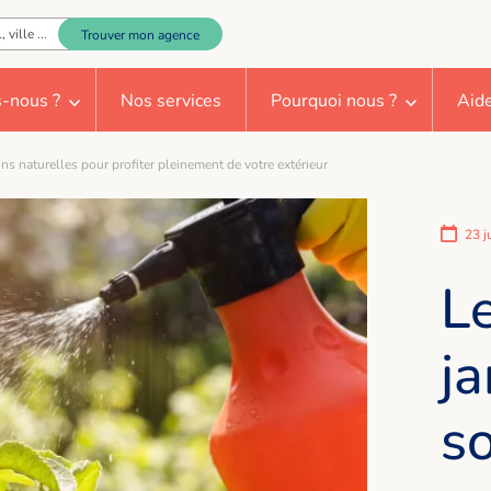
Trouver mon agence
-nous ?
Nos services
Pourquoi nous ?
Aide
ons naturelles pour profiter pleinement de votre extérieur
23 j
Le
ja
so