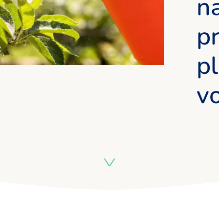
na
pr
p
vo