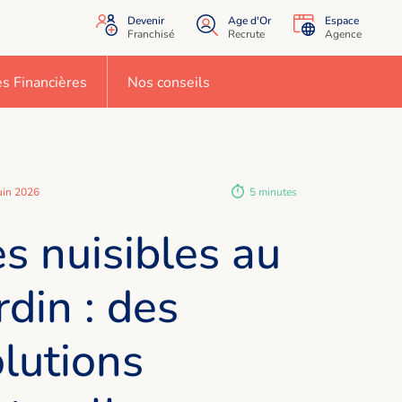
Devenir
Age d'Or
Espace
Franchisé
Recrute
Agence
s Financières
Nos conseils
uin 2026
5 minutes
s nuisibles au
rdin : des
lutions