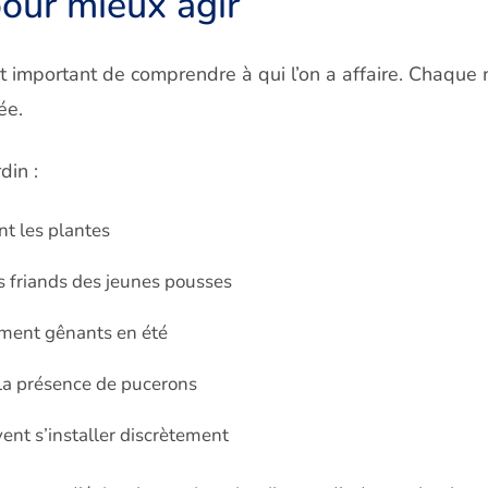
po
ur mieux agir
st important de comprendre à qui l’on a affaire. Chaque n
ée.
din :
nt les plantes
ès friands des jeunes pousses
ement gênants en été
 la présence de pucerons
vent s’installer discrètement