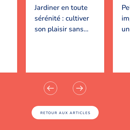
Jardiner en toute
Pe
sérénité : cultiver
im
son plaisir sans
…
un
RETOUR AUX ARTICLES