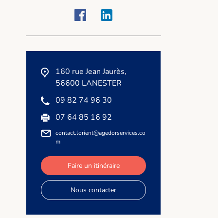
160 rue Jean Jaurès,
56600 LANESTER
09 82 74 96 30
07 64 85 16 92
contact.lorient@agedorservices.co
m
Faire un itinéraire
Nous contacter