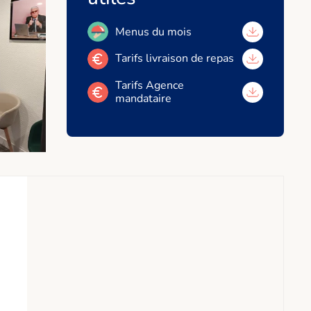
Menus du mois
Tarifs livraison de repas
Tarifs Agence
mandataire