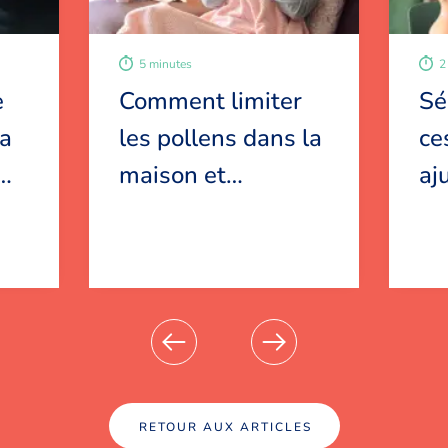
5 minutes
2
e
Comment limiter
Sé
la
les pollens dans la
ce
…
maison et
…
aj
RETOUR AUX ARTICLES